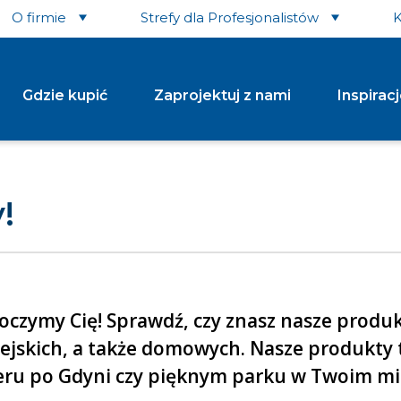
O firmie
Strefy dla Profesjonalistów
K
Gdzie kupić
Zaprojektuj z nami
Inspirac
tki Dekoracyjne i
Krawężniki
Płyt
!
Krawężnik Drogowy
achetne
Krawężnik Łukowy Wypukły/wklęsły (wewnętrzny/zewnętrzny)
ka Brukowa Avanti
Krawężnik Oporowy
Płyta Ś
ka Brukowa Toledo
Pozostałe...
ka Brukowa Urbanika
tałe...
Płyt
Murki
koczymy Cię! Sprawdź, czy znasz nasze produ
Ażu
Murek Albero
ony i Donice
Kostka
 miejskich, a także domowych. Nasze produkty
n Abax
Płyta 
eru po Gdyni czy pięknym parku w Twoim mieś
n Mini Luna
Płyta 
Obrzeża
em Donicowy Tigela
Pozosta