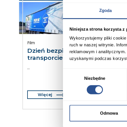
Zgoda
Niniejsza strona korzysta z
Wykorzystujemy pliki cookie 
Film
ruch w naszej witrynie. Inf
Dzień bezpieczeństwa w
reklamowym i analitycznym. 
transporcie 2023
uzyskanymi podczas korzysta
...
Wybór
Niezbędne
zgody
Więcej
Odmowa