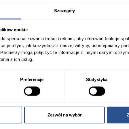
Szczegóły
 plików cookie
do spersonalizowania treści i reklam, aby oferować funkcje sp
Film
ormacje o tym, jak korzystasz z naszej witryny, udostępniamy p
II edycja Tarów i konferencji
Partnerzy mogą połączyć te informacje z innymi danymi otrzym
dla branży brukarskiej
nia z ich usług.
Jestem Fachowcem Polbruk
Katowice 2023
Preferencje
Statystyka
...
Więcej
Zezwól na wybór
Z