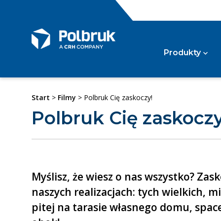
Produkty
Start
>
Filmy
> Polbruk Cię zaskoczy!
Kos
Polbruk Cię zaskoczy
Wg kategorii
Szl
Kost
Kost
Kost
Wg typu
Pozos
Myślisz, że wiesz o nas wszystko? Zas
Gaz
naszych realizacjach: tych wielkich,
Wg zastosowania
Gazo
pitej na tarasie własnego domu, spac
Gazo
Syst