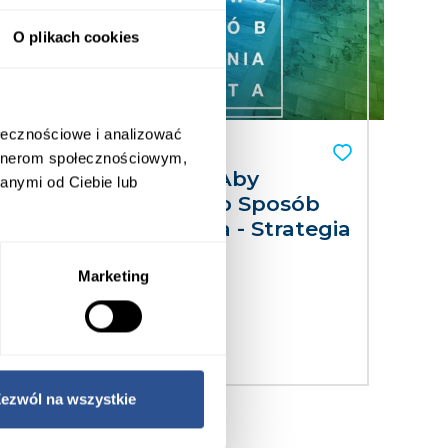
O plikach cookies
ołecznościowe i analizować
Film
artnerom społecznościowym,
Jesteśmy Razem Aby
anymi od Ciebie lub
Stworzyć na Nowo Sposób
Budowania Świata - Strategia
CRH 2023
Marketing
...
Więcej
ezwól na wszystkie