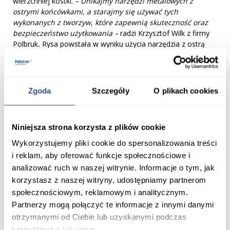
wierzchniej kostki.
– Unikajmy narzędzi metalowych z
ostrymi końcówkami, a starajmy się używać tych
wykonanych z tworzyw, które zapewnią skuteczność oraz
bezpieczeństwo użytkowania –
radzi Krzysztof Wilk z firmy
Polbruk
.
Rysa powstała w wyniku użycia narzędzia z ostrą
końcówką jest naruszeniem warstwy wierzchniej kostki czy
płyty, która chroni wnętrze materiału budowlanego. Wraz z
upływem czasu może to prowadzić do dalszej degradacji
materiału, a nawet jego pękania.
Zgoda
Szczegóły
O plikach cookies
Jest jeszcze jeden ważny aspekt. Dotyczy on wyboru
materiałów do budowy nawierzchni w ogrodzie. Muszą one
Niniejsza strona korzysta z plików cookie
charakteryzować się wysoką mrozoodpornością oraz niską
nasiąkliwością (małym stopniem wchłaniania wody). Są to
Wykorzystujemy pliki cookie do spersonalizowania treści
najważniejsze parametry w kontekście odporności kostek i
i reklam, aby oferować funkcje społecznościowe i
płyt betonowych na warunki atmosferyczne w okresie
analizować ruch w naszej witrynie. Informacje o tym, jak
zimowym.
korzystasz z naszej witryny, udostępniamy partnerom
Choć kostki i płyty betonowe są bardzo trwałymi
społecznościowym, reklamowym i analitycznym.
materiałami, które sprawiają, że alejki i ścieżki w otoczeniu
Partnerzy mogą połączyć te informacje z innymi danymi
domu prezentują się pięknie, niezwykle ważne jest, aby
otrzymanymi od Ciebie lub uzyskanymi podczas
pamiętać, w jaki sposób należy prowadzić ich konserwację w
korzystania z ich usług.