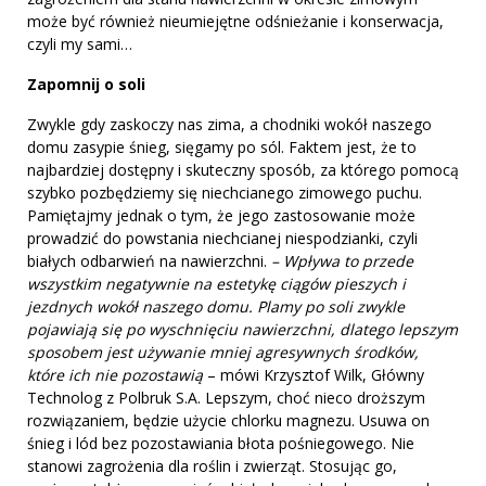
może być również nieumiejętne odśnieżanie i konserwacja,
czyli my sami…
Zapomnij o soli
Zwykle gdy zaskoczy nas zima, a chodniki wokół naszego
domu zasypie śnieg, sięgamy po sól. Faktem jest, że to
najbardziej dostępny i skuteczny sposób, za którego pomocą
szybko pozbędziemy się niechcianego zimowego puchu.
Pamiętajmy jednak o tym, że jego zastosowanie może
prowadzić do powstania niechcianej niespodzianki, czyli
białych odbarwień na nawierzchni.
– Wpływa to przede
wszystkim negatywnie na estetykę ciągów pieszych i
jezdnych wokół naszego domu. Plamy po soli zwykle
pojawiają się po wyschnięciu nawierzchni, dlatego lepszym
sposobem jest używanie mniej agresywnych środków,
które ich nie pozostawią
– mówi Krzysztof Wilk, Główny
Technolog z Polbruk S.A. Lepszym, choć nieco droższym
rozwiązaniem, będzie użycie chlorku magnezu. Usuwa on
śnieg i lód bez pozostawiania błota pośniegowego. Nie
stanowi zagrożenia dla roślin i zwierząt. Stosując go,