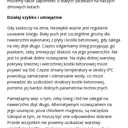
możemy także zapomnieć o białych zaciekach na naszych
zimowych butach.
Działaj szybko i umiejętnie
Gdy zaskoczy na zima, niezwykle ważne jest regularne
usuwanie śniegu. Biały puch jest szczególnie groźny dla
nawierzchni wykonanej z płyty i kostki betonowej, gdy zalega
na niej zbyt długo. Często odgarniamy śnieg posypując go
piaskiem, żeby zmniejszyć śliskość na jego powierzchni. Nie
jest to jednak dobre rozwiązanie. Na styku dolnej warstwy
pokrywy śnieżnej i wierzchniej kostki betonowej może
pojawić się lód. Częste zmiany temperatury w okolicy 0°C
powodują zamarzanie i odmarzanie wody, co może
prowadzić do uszkodzeń struktury kostki betonowej,
pomimo jej bardzo dobrych parametrów technicznych.
Pamiętajmy więc o tym, żeby śnieg i lód nie zalegał na
nawierzchni zbyt długo. Alternatywnym rozwiązaniem na
jego usunięcie, poza chlorkiem magnezu, są narzędzia.
Szkopuł w tym, że muszą być one odpowiednio dobrane.
Przede wszystkim nie powinny uszkadzać warstwy