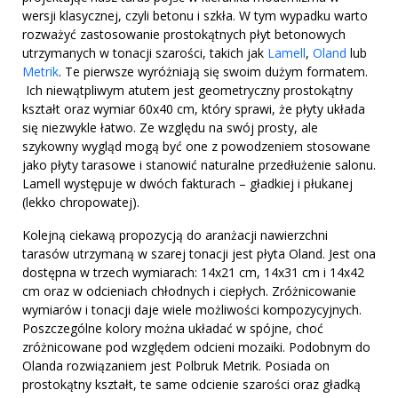
wersji klasycznej, czyli betonu i szkła. W tym wypadku warto
rozważyć zastosowanie prostokątnych płyt betonowych
utrzymanych w tonacji szarości, takich jak
Lamell
,
Oland
lub
Metrik
. Te pierwsze wyróżniają się swoim dużym formatem.
Ich niewątpliwym atutem jest geometryczny prostokątny
kształt oraz wymiar 60x40 cm, który sprawi, że płyty układa
się niezwykle łatwo. Ze względu na swój prosty, ale
szykowny wygląd mogą być one z powodzeniem stosowane
jako płyty tarasowe i stanowić naturalne przedłużenie salonu.
Lamell występuje w dwóch fakturach – gładkiej i płukanej
(lekko chropowatej).
Kolejną ciekawą propozycją do aranżacji nawierzchni
tarasów utrzymaną w szarej tonacji jest płyta Oland. Jest ona
dostępna w trzech wymiarach: 14x21 cm, 14x31 cm i 14x42
cm oraz w odcieniach chłodnych i ciepłych. Zróżnicowanie
wymiarów i tonacji daje wiele możliwości kompozycyjnych.
Poszczególne kolory można układać w spójne, choć
zróżnicowane pod względem odcieni mozaiki. Podobnym do
Olanda rozwiązaniem jest Polbruk Metrik. Posiada on
prostokątny kształt, te same odcienie szarości oraz gładką