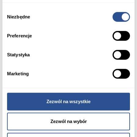
Wybór
Niezbędne
zgody
Preferencje
Powiązane produkty
Statystyka
Marketing
Zezwól na wszystkie
Zezwól na wybór