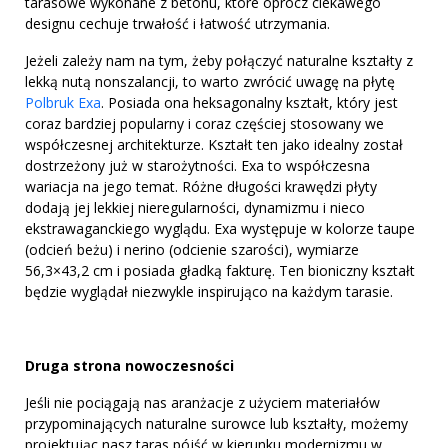
tarasowe wykonane z betonu, które oprócz ciekawego
designu cechuje trwałość i łatwość utrzymania.
Jeżeli zależy nam na tym, żeby połączyć naturalne kształty z
lekką nutą nonszalancji, to warto zwrócić uwagę na płytę
Polbruk Exa
. Posiada ona heksagonalny kształt, który jest
coraz bardziej popularny i coraz częściej stosowany we
współczesnej architekturze. Kształt ten jako idealny został
dostrzeżony już w starożytności. Exa to współczesna
wariacja na jego temat. Różne długości krawędzi płyty
dodają jej lekkiej nieregularności, dynamizmu i nieco
ekstrawaganckiego wyglądu. Exa występuje w kolorze taupe
(odcień beżu) i nerino (odcienie szarości), wymiarze
56,3×43,2 cm i posiada gładką fakturę. Ten bioniczny kształt
będzie wyglądał niezwykle inspirująco na każdym tarasie.
Druga strona nowoczesności
Jeśli nie pociągają nas aranżacje z użyciem materiałów
przypominających naturalne surowce lub kształty, możemy
projektując nasz taras pójść w kierunku modernizmu w