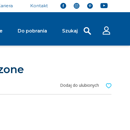
ariera
Kontakt
je
Do pobrania
Szukaj
y Ściekowe Drogowe
Stopnie Schodowe
czone
Koryto Skarpowe Typ Trapezowy
Stopień Schodowy Grando 37 Gładki
Płyta Ściekowa Typ Korytkowy
Stopień Schodowy | Palisada Magna
ciekowa Typ Trójkątny
Dodaj do ulubionych
Systemy Ogrodzeń
y Chodnikowe i
System Ogrodzeń Murro
System Ogrodzeń Murro XL
rowe
 Brukowa Kwadrat
Ażurowa Extrano
Ażurowa Meba
łe...