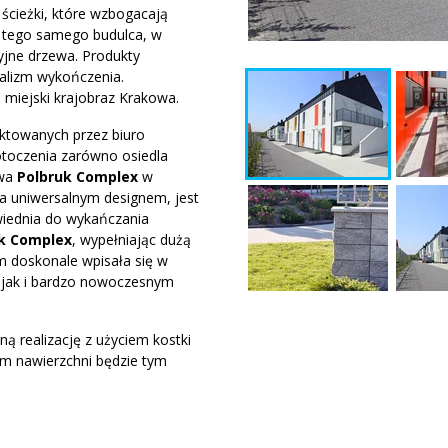
ścieżki, które wzbogacają
z tego samego budulca, w
yjne drzewa. Produkty
nalizm wykończenia.
 miejski krajobraz Krakowa.
ktowanych przez biuro
toczenia zarówno osiedla
owa
Polbruk Complex
w
za uniwersalnym designem, jest
wiednia do wykańczania
k Complex
, wypełniając dużą
doskonale wpisała się w
 jak i bardzo nowoczesnym
ą realizację z użyciem kostki
m nawierzchni będzie tym