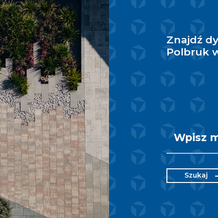
Znajdź d
Polbruk w
Szukaj