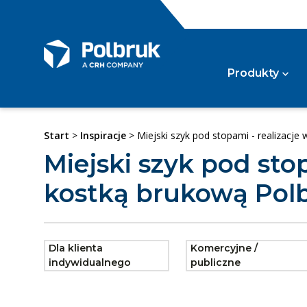
Produkty
Start
>
Inspiracje
> Miejski szyk pod stopami - realizacj
Kos
Miejski szyk pod sto
Wg kategorii
Szl
kostką brukową Pol
Kost
Kost
Kost
Wg typu
Pozos
Dla klienta
Komercyjne /
Gaz
indywidualnego
publiczne
Wg zastosowania
Gazo
Gazo
Syst