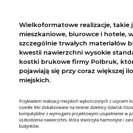
Wszystkie produkty
Mat
Wielkoformatowe realizacje, takie j
mieszkaniowe, biurowce i hotele,
Kos
szczególnie trwałych materiałów 
Aż
kwestii nawierzchni wysokie standa
kostki brukowe firmy Polbruk, kt
Pozos
pojawiają się przy coraz większej il
miejskich.
Przykładem realizacji miejskich wykończonych z użyciem ko
osiedle RAI zlokalizowane na terenie dzielnicy Gdańsk-Oso
kompatybilne z wymogami projektowymi uzupełnienie w post
uszkodzenia nawierzchni, która stworzyła harmonijne i zara
budynków.