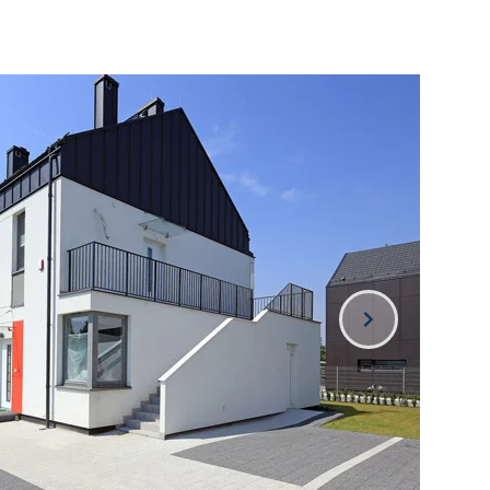
y Ogrodowe
 Brukowa Toledo
Betonowa Astro
Płyta Betonowa Bosso Mezzo
łe...
y Tarasowe
 Brukowa Toledo
Betonowa Astro
Płyta Betonowa Bosso Mezzo
łe...