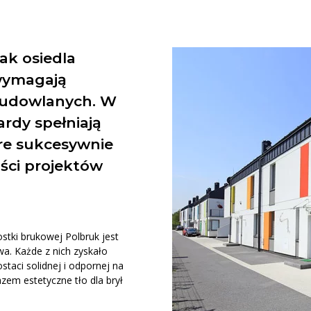
Obrzeże Chodnikowe
Obrzeże Endo
Obrzeże Fem
eriały Uzupełniające
Płyt
Pozostałe...
Piasek Polimerowy Techniseal
Kostka
ak osiedla
Płyta 
Palisady
 wymagają
tki Przemysłowe i
Pozosta
Palisada Hestra
budowlanych. W
urowe
Palisada Hestra 2
Kostka Ażurowa Eqol Retencja+
Palisada Slim
Płyt
rdy spełniają
Kostka Ażurowa Tetka Retencja+
Kostka
óre sukcesywnie
Kostka Ażurowa Triada Retencja+
Płyta 
tałe...
ości projektów
Pozosta
stki brukowej Polbruk jest
wa. Każde z nich zyskało
aci solidnej i odpornej na
zem estetyczne tło dla brył