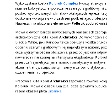
Wykorzystana kostka
Polbruk Complex
tworzy atrakcyjne 
niuanse kolorystyczne (połączenie szarego z grafitowym) 
postaci wybrukowanych ślimaków okalających reprezentac
doskonale wpisują się w przestrzeń podkreślając profesjo
Nawierzchnia ułożona z elementów
Polbruk
zdobi również
Mowa o dwóch bardzo nowoczesnych realizacjach zaproje
architektoniczne
Kita Koral Architekci
. Do wykończenia o
Black & White, jak i Rainbow także posłużyła kostka bruk
odcieniu szarym i grafitowym. Jej największym atutem, po
duża wytrzymałość na obciążenia, przez co jest ona odpo
nawierzchni narażonej na intensywną eksploatację.
Polbru
przestrzeń symetrycznym i monochromatycznym motywem 
aktualne trendy, stając się tym samym zarówno stylowym,
uzupełnieniem projektów.
Pracownia
Kita Koral Architekci
zapowiada również kolejn
Polbruk.
Mowa o osiedlu Lea 251, gdzie głównym budulce
razem okazała płyta
Urbanika
.