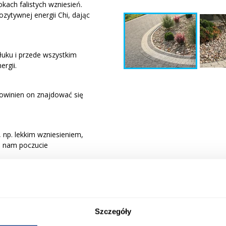
kach falistych wzniesień.
zytywnej energii Chi, dając
łuku i przede wszystkim
rgii.
owinien on znajdować się
 np. lekkim wzniesieniem,
a nam poczucie
ej stronie posesji, gdyż ta
wności.
Szczegóły
żych skalniaków. Ta strona