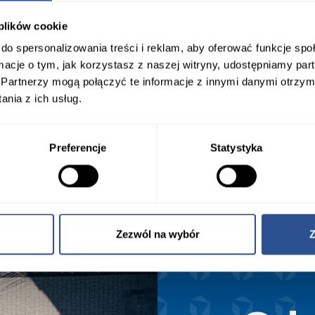
 plików cookie
do spersonalizowania treści i reklam, aby oferować funkcje sp
ele swobody. Dlatego zamiast
ormacje o tym, jak korzystasz z naszej witryny, udostępniamy p
 niskie rośliny.
Partnerzy mogą połączyć te informacje z innymi danymi otrzym
nia z ich usług.
Preferencje
Statystyka
Zezwól na wybór
Z