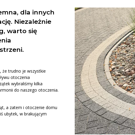
Obrzeże Chodnikowe
Obrzeże Endo
jemna, dla innych
Obrzeże Fem
eriały Uzupełniające
Płyt
Pozostałe...
Piasek Polimerowy Techniseal
Kostka
ję. Niezależnie
Płyta 
g, warto się
Palisady
tki Przemysłowe i
Pozosta
enia
Palisada Hestra
urowe
Palisada Hestra 2
trzeni.
Kostka Ażurowa Eqol Retencja+
Palisada Slim
Płyt
Kostka Ażurowa Tetka Retencja+
Kostka
Kostka Ażurowa Triada Retencja+
Płyta 
tałe...
e, że trudno je wszystkie
Pozosta
pływu otoczenia
ątek wybraliśmy kilka
rmonii do naszego otoczenia.
ąt, a zatem i otoczenie domu
akiś ubytek, w brakującym