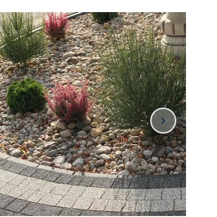
y Ogrodowe
 Brukowa Toledo
Betonowa Astro
Płyta Betonowa Bosso Mezzo
łe...
y Tarasowe
 Brukowa Toledo
Betonowa Astro
Płyta Betonowa Bosso Mezzo
łe...