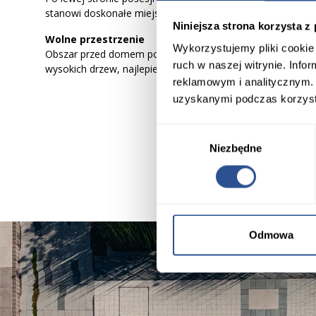
stanowi doskonałe miejsce na warzywnik i kompostownik.
Niniejsza strona korzysta z
Wolne przestrzenie
Wykorzystujemy pliki cookie 
Obszar przed domem powinien zapewniać mieszkańcom wi
ruch w naszej witrynie. Inf
wysokich drzew, najlepiej zaplanować tu trawnik lub posadzić
reklamowym i analitycznym. 
uzyskanymi podczas korzysta
Wybór
Niezbędne
zgody
Odmowa