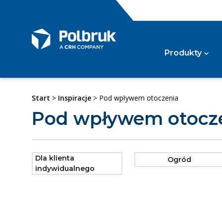
Produkty
Start
>
Inspiracje
> Pod wpływem otoczenia
Kos
Pod wpływem otocz
Wg kategorii
Szl
Kost
Kost
Kost
Wg typu
Dla klienta
Ogród
Pozos
indywidualnego
Gaz
Wg zastosowania
Gazo
Gazo
Syst