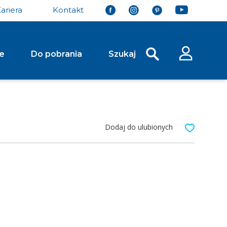
ariera
Kontakt
je
Do pobrania
Szukaj
y Ściekowe Drogowe
Stopnie Schodowe
Koryto Skarpowe Typ Trapezowy
Stopień Schodowy Grando 37 Gładki
Dodaj do ulubionych
Płyta Ściekowa Typ Korytkowy
Stopień Schodowy | Palisada Magna
ciekowa Typ Trójkątny
Systemy Ogrodzeń
y Chodnikowe i
System Ogrodzeń Murro
System Ogrodzeń Murro XL
rowe
 Brukowa Kwadrat
Ażurowa Extrano
Ażurowa Meba
łe...