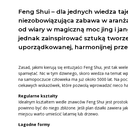
Wszystkie produkty
Feng Shui – dla jednych wiedza ta
Mat
niezobowiązująca zabawa w aranżac
od wiary w magiczną moc jing i jan
Kos
jednak zainspirować sztuką tworz
Aż
uporządkowanej, harmonijnej przes
Pozos
Zasad, jakimi kierują się entuzjaści Feng Shui, jest tak wiel
spamiętać. Nic w tym dziwnego, skoro wiedza na temat w
na samopoczucie człowieka ma już około 5000 lat. Na pocz
ciekawych wskazówek, które pozwolą wprowadzić nieco ha
Regularne kształty
Idealnym kształtem wedle znawców Feng Shui jest prostok
powinno być do niego zbliżone. Jeśli plan działki zawiera j
miejscu warto umieścić latarnię lub drzewo.
Łagodne formy