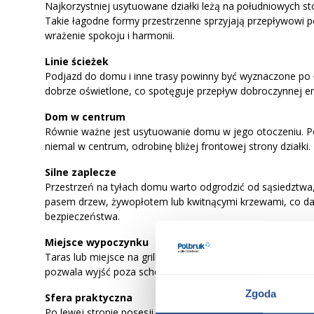
Najkorzystniej usytuowane działki leżą na południowych sto
Takie łagodne formy przestrzenne sprzyjają przepływowi po
wrażenie spokoju i harmonii.
Linie ścieżek
Podjazd do domu i inne trasy powinny być wyznaczone po 
dobrze oświetlone, co spotęguje przepływ dobroczynnej ene
Dom w centrum
Równie ważne jest usytuowanie domu w jego otoczeniu. P
niemal w centrum, odrobinę bliżej frontowej strony działki.
Silne zaplecze
Przestrzeń na tyłach domu warto odgrodzić od sąsiedztwa,
pasem drzew, żywopłotem lub kwitnącymi krzewami, co d
bezpieczeństwa.
Miejsce wypoczynku
Taras lub miejsce na grilla dobrze jest zlokalizować po praw
pozwala wyjść poza schematy i skłania do większej kreaty
Zgoda
Sfera praktyczna
Po lewej stronie posesji należy unikać wysokich drzew i du