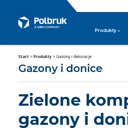
Produkty
Start
>
Produkty
> Gazony i dekoracje
Kos
Gazony i donice
Wg kategorii
Szl
Kost
Kost
Kost
Wg typu
Pozos
Zielone komp
Gaz
Wg zastosowania
gazony i don
Gazo
Gazo
Syst