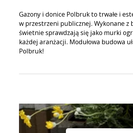
Wszystkie produkty
Mat
Gazony i donice Polbruk to trwałe i es
w przestrzeni publicznej. Wykonane z
świetnie sprawdzają się jako murki ogr
Kos
każdej aranżacji. Modułowa budowa uła
Aż
Polbruk!
Pozos