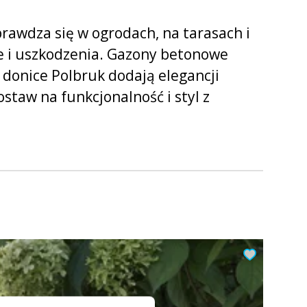
y Ogrodowe
prawdza się w ogrodach, na tarasach i
 Brukowa Toledo
e i uszkodzenia. Gazony betonowe
Betonowa Astro
Płyta Betonowa Bosso Mezzo
a donice Polbruk dodają elegancji
łe...
taw na funkcjonalność i styl z
y Tarasowe
 Brukowa Toledo
Betonowa Astro
Płyta Betonowa Bosso Mezzo
łe...