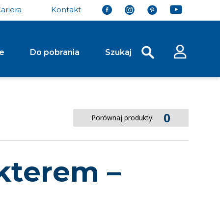
ariera
Kontakt
je
Do pobrania
Szukaj
y Ściekowe Drogowe
Stopnie Schodowe
0
Porównaj produkty:
Koryto Skarpowe Typ Trapezowy
Stopień Schodowy Grando 37 Gładki
Płyta Ściekowa Typ Korytkowy
Stopień Schodowy | Palisada Magna
ciekowa Typ Trójkątny
Systemy Ogrodzeń
kterem –
y Chodnikowe i
System Ogrodzeń Murro
System Ogrodzeń Murro XL
rowe
 Brukowa Kwadrat
Ażurowa Extrano
Ażurowa Meba
łe...