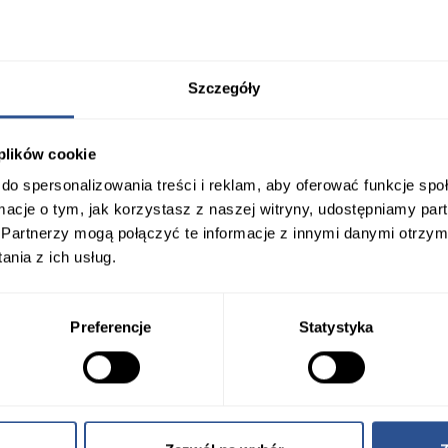
Szczegóły
Gazon
Dodaj do porównania
 plików cookie
do spersonalizowania treści i reklam, aby oferować funkcje sp
Gazon Mini Luna
ormacje o tym, jak korzystasz z naszej witryny, udostępniamy p
Partnerzy mogą połączyć te informacje z innymi danymi otrzym
nia z ich usług.
Preferencje
Statystyka