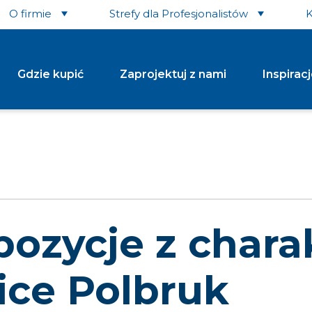
O firmie
Strefy dla Profesjonalistów
K
Gdzie kupić
Zaprojektuj z nami
Inspirac
tki Dekoracyjne i
Krawężniki
Płyt
Krawężnik Drogowy
achetne
Krawężnik Łukowy Wypukły/wklęsły (wewnętrzny/zewnętrzny)
ka Brukowa Avanti
Krawężnik Oporowy
Płyta Ś
ka Brukowa Toledo
Pozostałe...
ka Brukowa Urbanika
tałe...
ozycje z chara
Płyt
Murki
Ażu
Murek Albero
ony i Donice
Kostka
ice Polbruk
n Abax
Płyta 
n Mini Luna
Płyta 
Obrzeża
em Donicowy Tigela
Pozosta