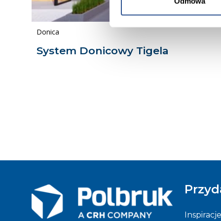
Odmowa
Donica
System Donicowy Tigela
Przyd
Inspiracj