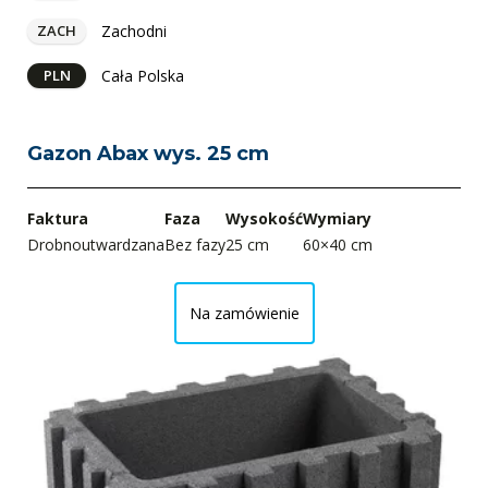
Zachodni
ZACH
Cała Polska
PLN
Gazon Abax wys. 25 cm
Faktura
Faza
Wysokość
Wymiary
Drobnoutwardzana
Bez fazy
25 cm
60×40 cm
Na zamówienie