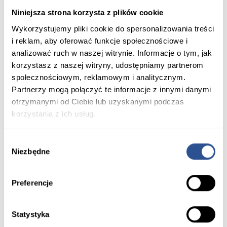
Niniejsza strona korzysta z plików cookie
Wykorzystujemy pliki cookie do spersonalizowania treści
i reklam, aby oferować funkcje społecznościowe i
analizować ruch w naszej witrynie. Informacje o tym, jak
korzystasz z naszej witryny, udostępniamy partnerom
społecznościowym, reklamowym i analitycznym.
Partnerzy mogą połączyć te informacje z innymi danymi
Systemy ogrodzeń
Dodaj do porównania
otrzymanymi od Ciebie lub uzyskanymi podczas
korzystania z ich usług.
System Ogrodzeń Murro
Wybór
Niezbędne
zgody
Preferencje
Materiały do pobrania
Statystyka