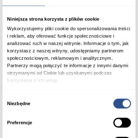
Palisada Hestra
Niniejsza strona korzysta z plików cookie
Wykorzystujemy pliki cookie do spersonalizowania treści
i reklam, aby oferować funkcje społecznościowe i
analizować ruch w naszej witrynie. Informacje o tym, jak
korzystasz z naszej witryny, udostępniamy partnerom
społecznościowym, reklamowym i analitycznym.
Partnerzy mogą połączyć te informacje z innymi danymi
otrzymanymi od Ciebie lub uzyskanymi podczas
korzystania z ich usług.
Wybór
Niezbędne
zgody
Stopień
Dodaj do porównania
Stopień Schodowy Grando 37 Gładki
Preferencje