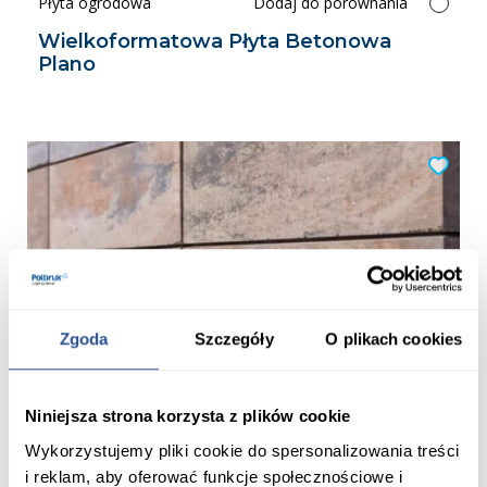
Płyta ogrodowa
Dodaj do porównania
Wielkoformatowa Płyta Betonowa
Plano
Zgoda
Szczegóły
O plikach cookies
Systemy ogrodzeń
Dodaj do porównania
Niniejsza strona korzysta z plików cookie
System Ogrodzeń Murro
Wykorzystujemy pliki cookie do spersonalizowania treści
i reklam, aby oferować funkcje społecznościowe i